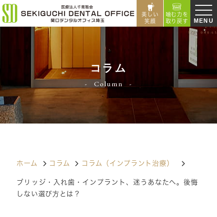
美しい
噛む力を
MENU
笑顔
取り戻す
コラム
Column
ホーム
コラム
コラム（インプラント治療）
ブリッジ・入れ歯・インプラント、迷うあなたへ。後悔
しない選び方とは？