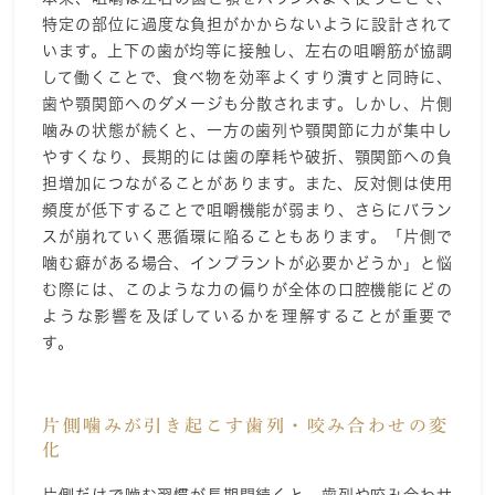
特定の部位に過度な負担がかからないように設計されて
います。上下の歯が均等に接触し、左右の咀嚼筋が協調
して働くことで、食べ物を効率よくすり潰すと同時に、
歯や顎関節へのダメージも分散されます。しかし、片側
噛みの状態が続くと、一方の歯列や顎関節に力が集中し
やすくなり、長期的には歯の摩耗や破折、顎関節への負
担増加につながることがあります。また、反対側は使用
頻度が低下することで咀嚼機能が弱まり、さらにバラン
スが崩れていく悪循環に陥ることもあります。「片側で
噛む癖がある場合、インプラントが必要かどうか」と悩
む際には、このような力の偏りが全体の口腔機能にどの
ような影響を及ぼしているかを理解することが重要で
す。
片側噛みが引き起こす歯列・咬み合わせの変
化