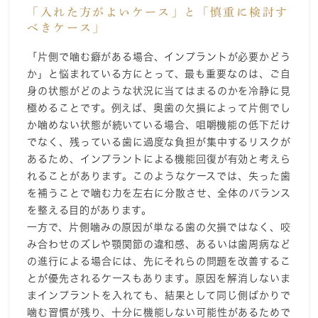
「入れた方がよいケース」と「慎重に検討す
べきケース」
「片側で噛む癖がある場合、インプラントが必要かどう
か」と悩まれている方にとって、最も重要なのは、ご自
身の状態がどのような状況に当てはまるのかを冷静に見
極めることです。例えば、奥歯の欠損によって片側でし
か噛めない状態が続いている場合、咀嚼機能の低下だけ
でなく、残っている歯に過度な負担が集中するリスクが
あるため、インプラントによる機能回復が有効と考えら
れることがあります。このようなケースでは、失った歯
を補うことで噛む力を左右に分散させ、全体のバランス
を整える目的があります。
一方で、片側噛みの原因が単なる歯の欠損ではなく、咬
み合わせのズレや顎関節の違和感、あるいは歯周病など
の進行による場合には、先にそれらの問題を改善するこ
とが優先されるケースもあります。原因を解消しないま
まインプラントを入れても、結果として同じ側ばかりで
噛む習慣が残り、十分に機能しない可能性があるためで