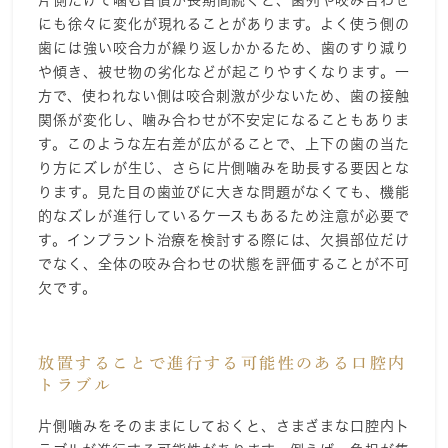
片側だけで噛む習慣が長期間続くと、歯列や咬み合わせ
にも徐々に変化が現れることがあります。よく使う側の
歯には強い咬合力が繰り返しかかるため、歯のすり減り
や傾き、被せ物の劣化などが起こりやすくなります。一
方で、使われない側は咬合刺激が少ないため、歯の接触
関係が変化し、噛み合わせが不安定になることもありま
す。このような左右差が広がることで、上下の歯の当た
り方にズレが生じ、さらに片側噛みを助長する要因とな
ります。見た目の歯並びに大きな問題がなくても、機能
的なズレが進行しているケースもあるため注意が必要で
す。インプラント治療を検討する際には、欠損部位だけ
でなく、全体の咬み合わせの状態を評価することが不可
欠です。
放置することで進行する可能性のある口腔内
トラブル
片側噛みをそのままにしておくと、さまざまな口腔内ト