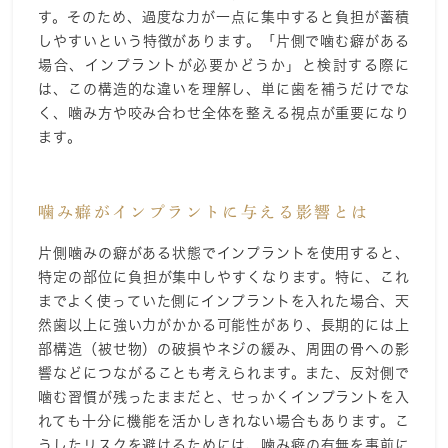
す。そのため、過度な力が一点に集中すると負担が蓄積
しやすいという特徴があります。「片側で噛む癖がある
場合、インプラントが必要かどうか」と検討する際に
は、この構造的な違いを理解し、単に歯を補うだけでな
く、噛み方や咬み合わせ全体を整える視点が重要になり
ます。
噛み癖がインプラントに与える影響とは
片側噛みの癖がある状態でインプラントを使用すると、
特定の部位に負担が集中しやすくなります。特に、これ
までよく使っていた側にインプラントを入れた場合、天
然歯以上に強い力がかかる可能性があり、長期的には上
部構造（被せ物）の破損やネジの緩み、周囲の骨への影
響などにつながることも考えられます。また、反対側で
噛む習慣が残ったままだと、せっかくインプラントを入
れても十分に機能を活かしきれない場合もあります。こ
うしたリスクを避けるためには、噛み癖の有無を事前に