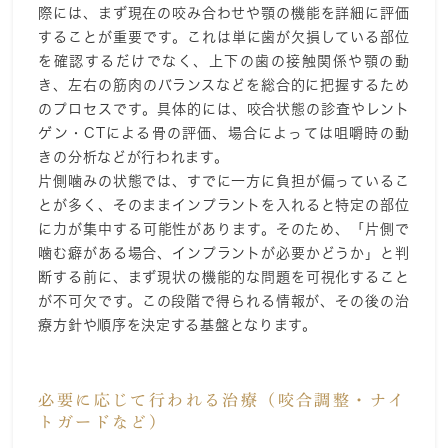
際には、まず現在の咬み合わせや顎の機能を詳細に評価
することが重要です。これは単に歯が欠損している部位
を確認するだけでなく、上下の歯の接触関係や顎の動
き、左右の筋肉のバランスなどを総合的に把握するため
のプロセスです。具体的には、咬合状態の診査やレント
ゲン・CTによる骨の評価、場合によっては咀嚼時の動
きの分析などが行われます。
片側噛みの状態では、すでに一方に負担が偏っているこ
とが多く、そのままインプラントを入れると特定の部位
に力が集中する可能性があります。そのため、「片側で
噛む癖がある場合、インプラントが必要かどうか」と判
断する前に、まず現状の機能的な問題を可視化すること
が不可欠です。この段階で得られる情報が、その後の治
療方針や順序を決定する基盤となります。
必要に応じて行われる治療（咬合調整・ナイ
トガードなど）