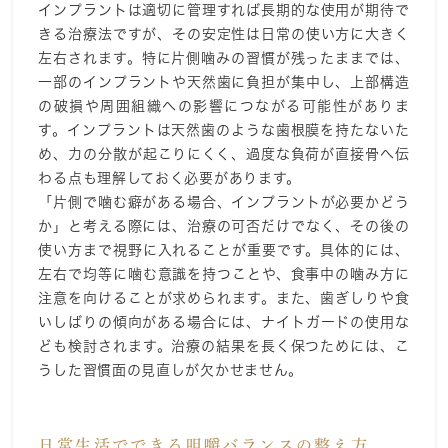
インプラントは適切に管理すれば長期的な使用が期待で
きる治療法ですが、その安定性は日常の使い方に大きく
左右されます。特に片側噛みの習慣が残ったままでは、
一部のインプラントや天然歯に負担が集中し、上部構造
の破損や周囲組織への影響につながる可能性がありま
す。インプラントは天然歯のような歯根膜を持たないた
め、力の分散が起こりにくく、過度な負荷が直接骨へ伝
わる点も理解しておく必要があります。
「片側で噛む癖がある場合、インプラントが必要かどう
か」と考える際には、治療の可否だけでなく、その後の
使い方まで視野に入れることが重要です。具体的には、
左右で均等に噛む意識を持つことや、食事中の噛み方に
注意を向けることが求められます。また、歯ぎしりや食
いしばりの傾向がある場合には、ナイトガードの使用な
ども検討されます。治療の結果を長く保つためには、こ
うした習慣面の見直しが欠かせません。
日常生活でできる咀嚼バランスの整え方