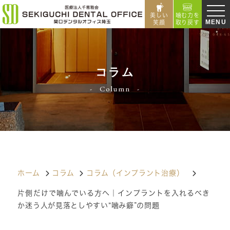
美しい
噛む力を
MENU
笑顔
取り戻す
コラム
Column
ホーム
コラム
コラム（インプラント治療）
片側だけで噛んでいる方へ｜インプラントを入れるべき
か迷う人が見落としやすい“噛み癖”の問題