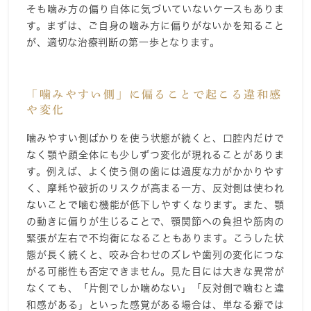
そも噛み方の偏り自体に気づいていないケースもありま
す。まずは、ご自身の噛み方に偏りがないかを知ること
が、適切な治療判断の第一歩となります。
「噛みやすい側」に偏ることで起こる違和感
や変化
噛みやすい側ばかりを使う状態が続くと、口腔内だけで
なく顎や顔全体にも少しずつ変化が現れることがありま
す。例えば、よく使う側の歯には過度な力がかかりやす
く、摩耗や破折のリスクが高まる一方、反対側は使われ
ないことで噛む機能が低下しやすくなります。また、顎
の動きに偏りが生じることで、顎関節への負担や筋肉の
緊張が左右で不均衡になることもあります。こうした状
態が長く続くと、咬み合わせのズレや歯列の変化につな
がる可能性も否定できません。見た目には大きな異常が
なくても、「片側でしか噛めない」「反対側で噛むと違
和感がある」といった感覚がある場合は、単なる癖では