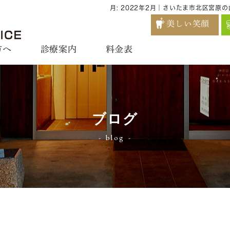
月:
2022年2月
｜さいたま市北区宮原の
美しい笑顔
方へ
診療案内
料金表
ブログ
blog